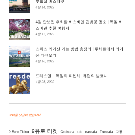
부활절 버스티켓
4월 14, 2022
4월 안보면 후회할 비스바덴 겹벚꽃 명소 | 독일 비
스바덴 추천 여행지
4월 17, 2022
스위스 리기산 가는 방법 총정리 | 루체른에서 리기
산 다녀오기
4월 18, 2022
드레스덴 – 독일의 피렌체, 유럽의 발코니
4월 25, 2022
보여줄 댓글이 없습니다.
9유로 티켓
9-Euro-Ticket
Ordinaria
sbb
tranitalia
Trenitalia
교통