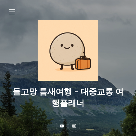
돌고망 틈새여행 - 대중교통 여
행플래너
Y
I