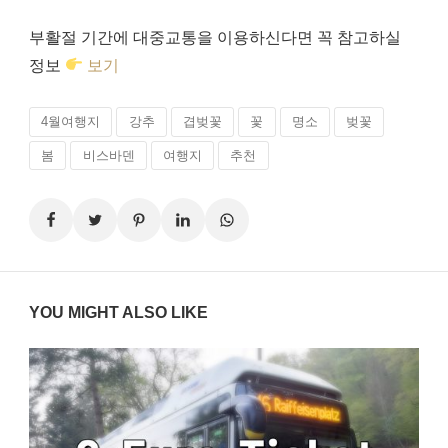
부활절 기간에 대중교통을 이용하신다면 꼭 참고하실
정보
보기
4월여행지
강추
겹벚꽃
꽃
명소
벚꽃
봄
비스바덴
여행지
추천
YOU MIGHT ALSO LIKE