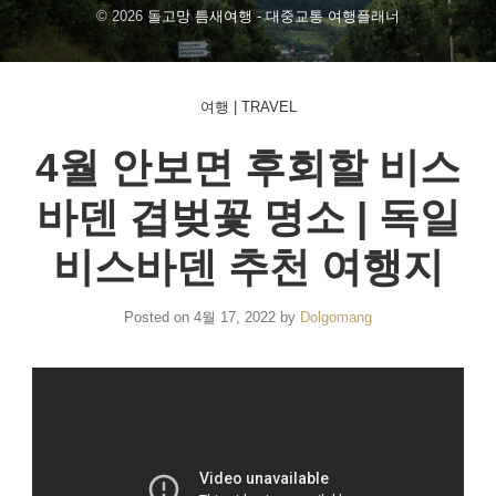
o
n
© 2026
돌고망 틈새여행 - 대중교통 여행플래너
u
s
t
t
u
a
여행 | TRAVEL
b
g
4월 안보면 후회할 비스
e
r
a
바덴 겹벚꽃 명소 | 독일
m
비스바덴 추천 여행지
Posted on
4월 17, 2022
by
Dolgomang