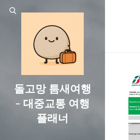
돌고망 틈새여행
- 대중교통 여행
플래너