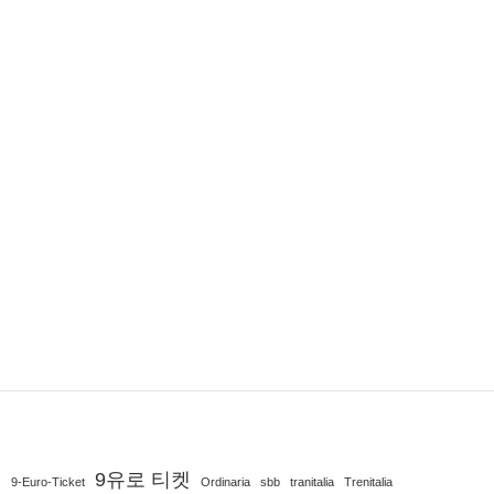
9유로 티켓
9-Euro-Ticket
Ordinaria
sbb
tranitalia
Trenitalia