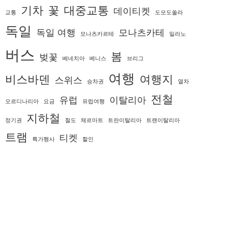
기차
꽃
대중교통
데이티켓
교통
도모도쏠라
독일
독일 여행
모나츠카테
모나츠카르테
밀라노
버스
봄
벚꽃
베네치아
베니스
브리그
여행
비스바덴
여행지
스위스
승차권
열차
전철
유럽
이탈리아
오르디나리아
요금
유럽여행
지하철
정기권
철도
체르마트
트란이탈리아
트랜이탈리아
트램
티켓
특가행사
할인