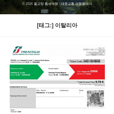
o
n
© 2026
돌고망 틈새여행 - 대중교통 여행플래너
u
s
t
t
u
a
[태그:]
이탈리아
b
g
e
r
a
m