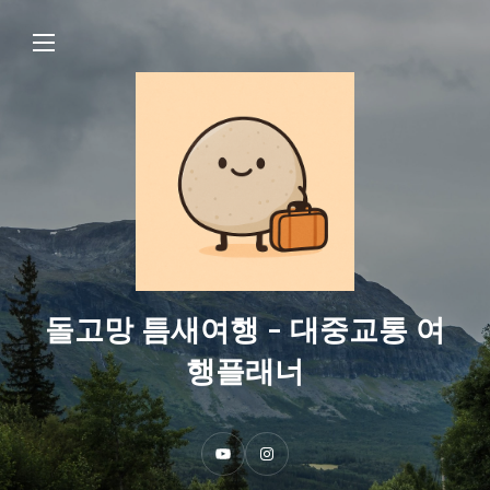
돌고망 틈새여행 - 대중교통 여
행플래너
Y
I